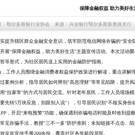
保障金融权益 助力美好生
者：鄂尔多斯银行业协会 来源：兴业银行鄂尔多斯新奥路支行 发布时间
提升辖区群众金融安全意识，筑牢防范电信网络诈骗的“安全防线”
开展“保障金融权益，助力美好生活"主题宣传活动。本次活动
答等形式，为社区居民送上实用的金融防护指南。
，工作人员围绕金融消费者权益保护政策进行解读，重点讲解理
过案例分析，指导居民如何辨别"高息理财"等常见陷阱，提升
员用“拉家常”的方式与居民交流。针对老年居民，工作人员现场模
要先转5万块应急，别跟别人说”），引导居民识别“不核实身份
APP，开启“来电预警”功能，确保遇到诈骗电话时能及时收到
常见诈骗手法，教授"三不一多"防护准则：未知链接不点击、
放反诈宣传手册200余份，覆盖社区各年龄段居民。